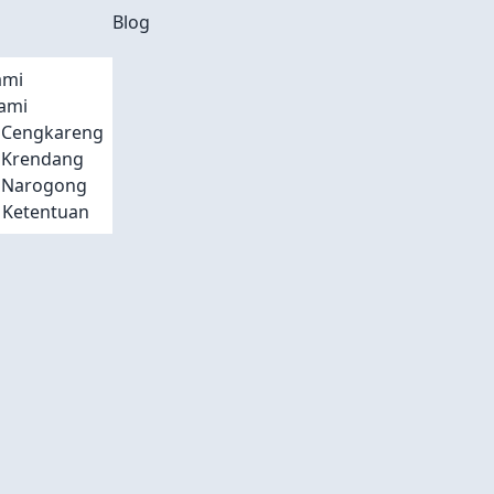
Blog
ami
ami
t Cengkareng
t Krendang
t Narogong
 Ketentuan