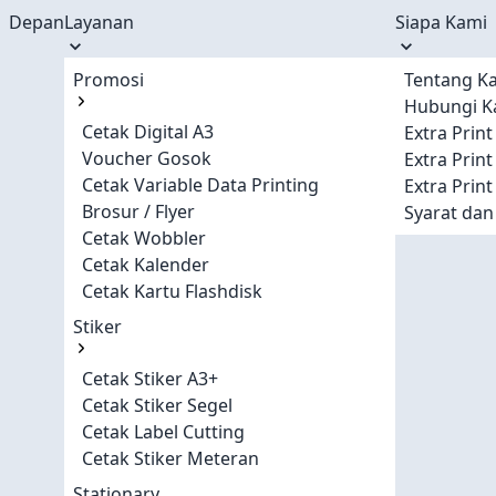
Depan
Layanan
Siapa Kami
Promosi
Tentang K
Hubungi K
Cetak Digital A3
Extra Prin
Voucher Gosok
Extra Prin
Cetak Variable Data Printing
Extra Prin
Brosur / Flyer
Syarat dan
Cetak Wobbler
Cetak Kalender
Cetak Kartu Flashdisk
Stiker
Cetak Stiker A3+
Cetak Stiker Segel
Cetak Label Cutting
Cetak Stiker Meteran
Stationary